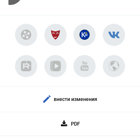
внести изменения
PDF