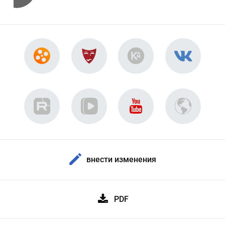
внести изменения
PDF