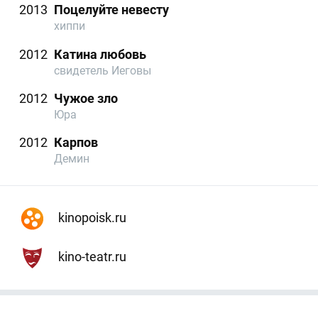
2013
Поцелуйте невесту
хиппи
2012
Катина любовь
свидетель Иеговы
2012
Чужое зло
Юра
2012
Карпов
Демин
kinopoisk.ru
kino-teatr.ru