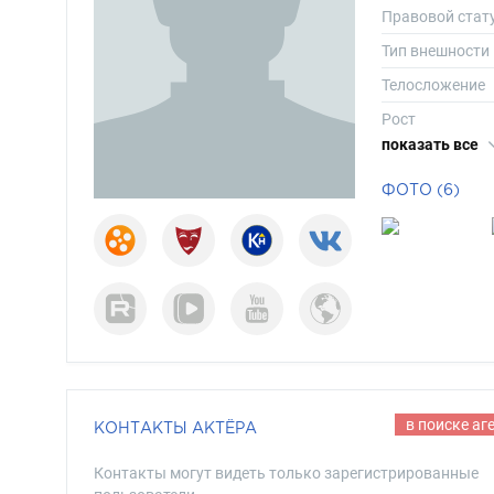
Правовой стат
Тип внешности
Телосложение
Рост
показать все
Вес
Размер одежд
ФОТО (6)
Размер обуви
Длина волос
Цвет волос
Цвет глаз
в поиске аг
КОНТАКТЫ АКТЁРА
Контакты могут видеть только зарегистрированные