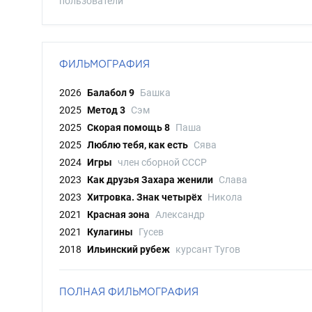
пользователи
ФИЛЬМОГРАФИЯ
2026
Балабол 9
Башка
2025
Метод 3
Сэм
2025
Скорая помощь 8
Паша
2025
Люблю тебя, как есть
Сява
2024
Игры
член сборной СССР
2023
Как друзья Захара женили
Слава
2023
Хитровка. Знак четырёх
Никола
2021
Красная зона
Александр
2021
Кулагины
Гусев
2018
Ильинский рубеж
курсант Тугов
ПОЛНАЯ ФИЛЬМОГРАФИЯ