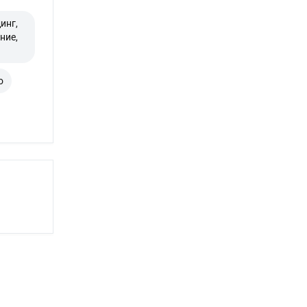
инг,
ние,
о