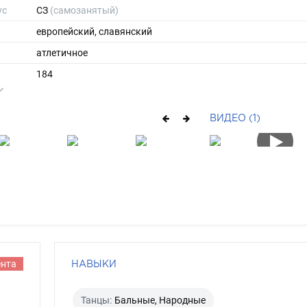
ус
СЗ
(самозанятый)
европейский, славянский
атлетичное
184
88
ы
50
ВИДЕО (1)
43
короткие
русый
синий
ента
НАВЫКИ
Танцы:
Бальные, Народные