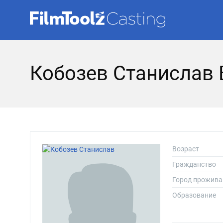
Кобозев Станислав 
Возраст
Гражданство
Город прожива
Образование