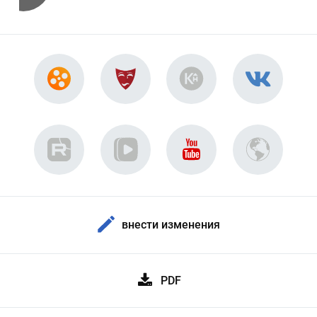
внести изменения
PDF