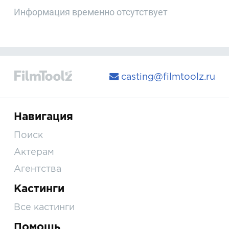
Информация временно отсутствует
casting@filmtoolz.ru
Навигация
Поиск
Актерам
Агентства
Кастинги
Все кастинги
Помощь