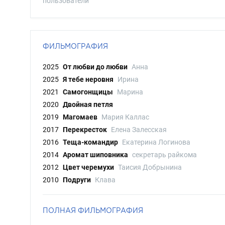
пользователи
ФИЛЬМОГРАФИЯ
2025
От любви до любви
Анна
2025
Я тебе неровня
Ирина
2021
Самогонщицы
Марина
2020
Двойная петля
2019
Магомаев
Мария Каллас
2017
Перекресток
Елена Залесская
2016
Теща-командир
Екатерина Логинова
2014
Аромат шиповника
секретарь райкома
2012
Цвет черемухи
Таисия Добрынина
2010
Подруги
Клава
ПОЛНАЯ ФИЛЬМОГРАФИЯ