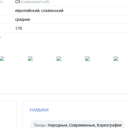
ус
СЗ
(самозанятый)
европейский, славянский
среднее
170
68
ы
46
38
длинные
шатен
каре-зеленый
НАВЫКИ
Танцы:
Народные, Современные, Хореография