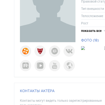
Правовой стат
Тип внешности
Телосложение
Рост
Вес
показать все
Размер одежд
ФОТО (18)
Размер обуви
Длина волос
Цвет волос
Цвет глаз
КОНТАКТЫ АКТЁРА
Контакты могут видеть только зарегистрированные