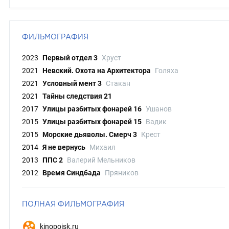
ФИЛЬМОГРАФИЯ
2023
Первый отдел 3
Хруст
2021
Невский. Охота на Архитектора
Голяха
2021
Условный мент 3
Стакан
2021
Тайны следствия 21
2017
Улицы разбитых фонарей 16
Ушанов
2015
Улицы разбитых фонарей 15
Вадик
2015
Морские дьяволы. Смерч 3
Крест
2014
Я не вернусь
Михаил
2013
ППС 2
Валерий Мельников
2012
Время Синдбада
Пряников
ПОЛНАЯ ФИЛЬМОГРАФИЯ
kinopoisk.ru