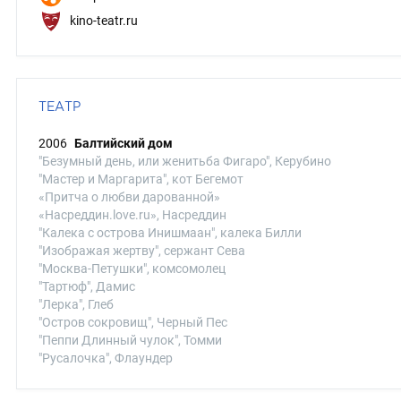
kino-teatr.ru
ТЕАТР
2006
Балтийский дом
"Безумный день, или женитьба Фигаро", Керубино
"Мастер и Маргарита", кот Бегемот
«Притча о любви дарованной»
«Насреддин.love.ru», Насреддин
"Калека с острова Инишмаан", калека Билли
"Изображая жертву", сержант Сева
"Москва-Петушки", комсомолец
"Тартюф", Дамис
"Лерка", Глеб
"Остров сокровищ", Черный Пес
"Пеппи Длинный чулок", Томми
"Русалочка", Флаундер