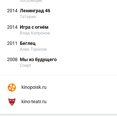
погромщик
2014
Ленинград 46
Татарин
2014
Игра с огнём
Влад Капронов
2011
Беглец
Алик Тарасов
2008
Мы из будущего
Спирт
kinopoisk.ru
kino-teatr.ru