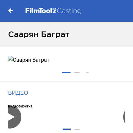
Саарян Баграт
ВИДЕО
Видеовизитка