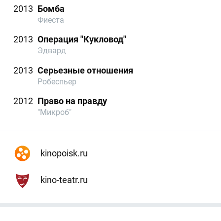
2013
Бомба
Фиеста
2013
Операция "Кукловод"
Эдвард
2013
Серьезные отношения
Робеспьер
2012
Право на правду
"Микроб"
kinopoisk.ru
kino-teatr.ru