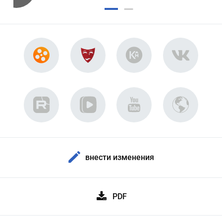
внести изменения
PDF