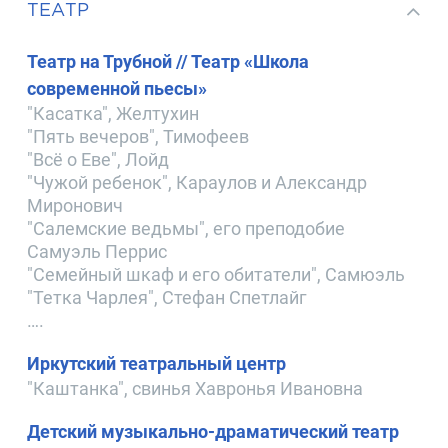
ТЕАТР
Театр на Трубной // Театр «Школа
современной пьесы»
"Касатка", Желтухин
"Пять вечеров", Тимофеев
"Всё о Еве", Лойд
"Чужой ребенок", Караулов и Александр
Миронович
"Салемские ведьмы", его преподобие
Самуэль Перрис
"Семейный шкаф и его обитатели", Самюэль
"Тетка Чарлея", Стефан Спетлайг
….
Иркутский театральный центр
"Каштанка", свинья Хавронья Ивановна
Детский музыкально-драматический театр