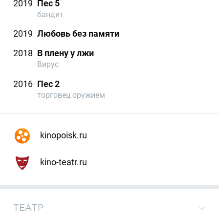
2019
Пес 5
бандит
2019
Любовь без памяти
2018
В плену у лжи
Вирус
2016
Пес 2
торговец оружием
kinopoisk.ru
kino-teatr.ru
ТЕАТР