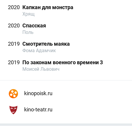
2020
Капкан для монстра
Хрящ
2020
Спасская
Поль
2019
Смотритель маяка
Фома Адамчик
2019
По законам военного времени 3
Моисей Львович
kinopoisk.ru
kino-teatr.ru