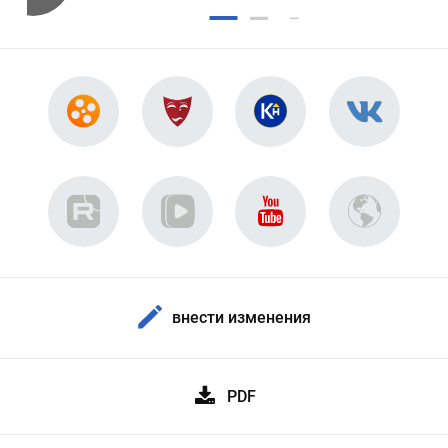
внести изменения
PDF