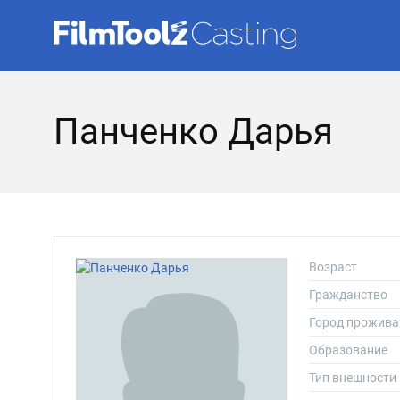
Панченко Дарья
Возраст
Гражданство
Город прожива
Образование
Тип внешности