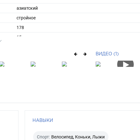
азиатский
стройное
178
65
ы
48
ВИДЕО (1)
41
короткие
брюнет
карий
НАВЫКИ
Спорт:
Велосипед, Коньки, Лыжи