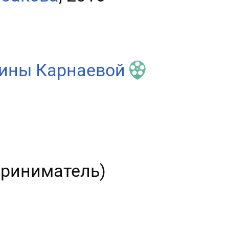
рины Карнаевой
риниматель)