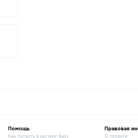
Помощь
Правовая и
Как попасть в кастинг-базу
О проекте