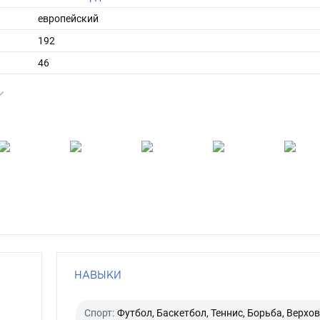
европейский
192
46
короткие
русый
серо-голубой
НАВЫКИ
Спорт:
Футбол, Баскетбол, Теннис, Борьба, Верхо