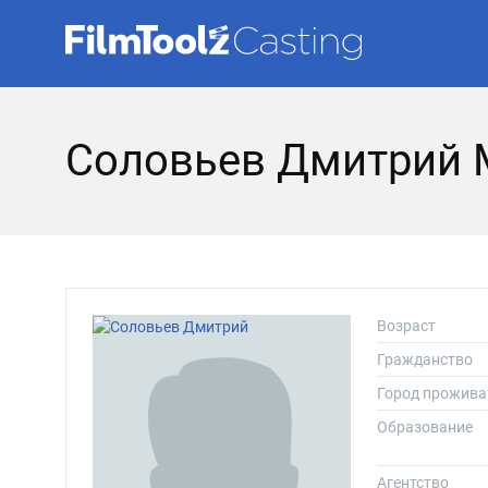
Соловьев Дмитрий 
Возраст
Гражданство
Город прожива
Образование
Агентство