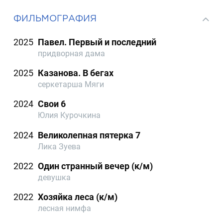
ФИЛЬМОГРАФИЯ
2025
Павел. Первый и последний
придворная дама
2025
Казанова. В бегах
серкетарша Мяги
2024
Свои 6
Юлия Курочкина
2024
Великолепная пятерка 7
Лика Зуева
2022
Один странный вечер (к/м)
девушка
2022
Хозяйка леса (к/м)
лесная нимфа