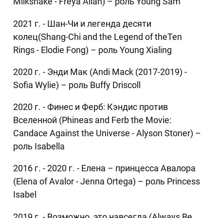
Milkshake - Freya Allan) – роль Young Sam
2021 г. - Шан-Чи и легенда десяти
колец(Shang-Chi and the Legend of theTen
Rings - Elodie Fong) – роль Young Xialing
2020 г. - Энди Мак (Andi Mack (2017-2019) -
Sofia Wylie) – роль Buffy Driscoll
2020 г. - Финес и Ферб: Кэндис против
Вселенной (Phineas and Ferb the Movie:
Candace Against the Universe - Alyson Stoner) –
роль Isabella
2016 г. - 2020 г. - Елена – принцесса Авалора
(Elena of Avalor - Jenna Ortega) – роль Princess
Isabel
2019 г. - Возможно, это навсегда (Always Be