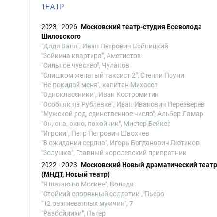
ТЕАТР
2023 - 2026
Московский театр-студия Всеволода
Шиловского
"Дядя Ваня", Иван Петрович Войницкий
"Зойкина квартира", Аметистов
"Сильное чувство", Чуланов
"Слишком женатый таксист 2", Стенли Поуни
"Не покидай меня", капитан Михасев
"Одноклассники", Иван Костромитин
"Особняк на Рублевке", Иван Иванович Перезверев
"Мужской род, единственное число", Альбер Ламар
"Он, она, окно, покойник", Мистер Бейкер
"Игроки", Петр Петрович Швохнев
"В ожидании сердца", Игорь Богданович Лютиков
"Золушка", Главный королевский привратник
2022 - 2023
Московский Новый драматический театр
(МНДТ, Новый театр)
"Я шагаю по Москве", Володя
"Стойкий оловянный солдатик", Пьеро
"12 разгневанных мужчин", 7
"Разбойники", Патер