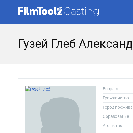
Гузей Глеб Алексан
Возраст
Гражданство
Город прожива
Образование
Агентство