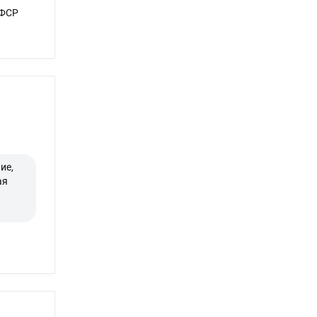
СФСР
ие,
ая