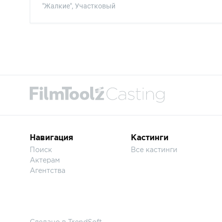
"Жалкие", Участковый
Навигация
Кастинги
Поиск
Все кастинги
Актерам
Агентства
Сделано в
TrendSoft