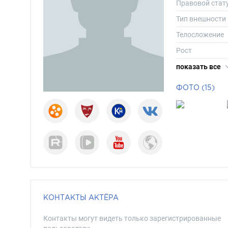
Правовой стат
Тип внешности
Телосложение
Рост
Вес
показать все
Размер одежд
ФОТО (15)
Размер обуви
Длина волос
Цвет волос
Цвет глаз
КОНТАКТЫ АКТЁРА
Контакты могут видеть только зарегистрированные