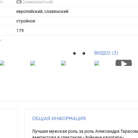
ус
СЗ
(самозанятый)
европейский, славянский
стройное
179
73
ы
48
ВИДЕО (3)
43
средние
русый
серо-голубой
ОБЩАЯ ИНФОРМАЦИЯ
Лучшая мужская роль за роль Александра Тарасов
Аметистова в спектакле «Зойкина квартира»