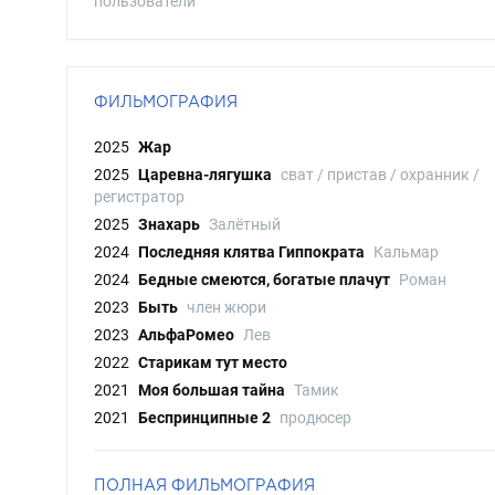
пользователи
ФИЛЬМОГРАФИЯ
2025
Жар
2025
Царевна-лягушка
сват / пристав / охранник /
регистратор
2025
Знахарь
Залётный
2024
Последняя клятва Гиппократа
Кальмар
2024
Бедные смеются, богатые плачут
Роман
2023
Быть
член жюри
2023
АльфаРомео
Лев
2022
Старикам тут место
2021
Моя большая тайна
Тамик
2021
Беспринципные 2
продюсер
ПОЛНАЯ ФИЛЬМОГРАФИЯ