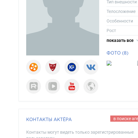
Тип внешности
Телосложение
Особенности
Рост
Вес
показать все
Длина волос
ФОТО (8)
Цвет волос
Цвет глаз
в поиске аг
КОНТАКТЫ АКТЁРА
Контакты могут видеть только зарегистрированные