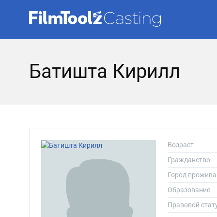
Батишта Кирилл
Возраст
Гражданство
Город прожива
Образование
Правовой стат