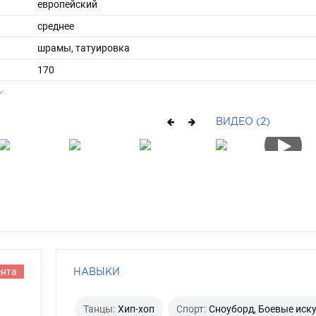
европейский
среднее
шрамы, татуировка
170
66
короткие
ВИДЕО (2)
русый
синий
ента
НАВЫКИ
Танцы:
Хип-хоп
Спорт:
Сноуборд, Боевые иск