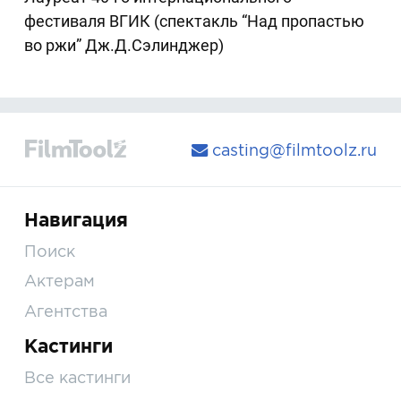
фестиваля ВГИК (спектакль “Над пропастью
во ржи” Дж.Д.Сэлинджер)
casting@filmtoolz.ru
Навигация
Поиск
Актерам
Агентства
Кастинги
Все кастинги