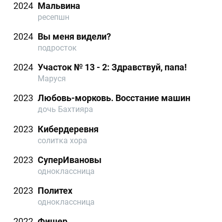
2024
Мальвина
ресепшн
2024
Вы меня видели?
подросток
2024
Участок № 13 - 2: Здравствуй, папа!
Маруся
2023
Любовь-морковь. Восстание машин
дочь Бахтияра
2023
Кибердеревня
солитка хора
2023
СуперИвановы
одноклассница
2023
Политех
одноклассница
2022
Фишер