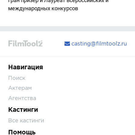
Гран призёр и Лауреат всероссийских и
международных конкурсов
casting@filmtoolz.ru
Навигация
Поиск
Актерам
Агентства
Кастинги
Все кастинги
Помощь