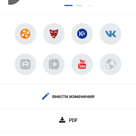
внести изменения
PDF