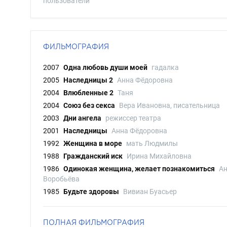
пользователи
ФИЛЬМОГРАФИЯ
2007
Одна любовь души моей
гадалка
2005
Наследницы 2
Анна Фёдоровна
2004
Влюбленные 2
Таня
2004
Союз без секса
Вера Ивановна, писательница
2003
Дни ангела
режиссер театра
2001
Наследницы
Анна Фёдоровна
1992
Женщина в море
мать Людмилы
1988
Гражданский иск
Ирина Михайловна
1986
Одинокая женщина, желает познакомиться
А
Воробьёва
1985
Будьте здоровы
Вивиан Буасьер
ПОЛНАЯ ФИЛЬМОГРАФИЯ