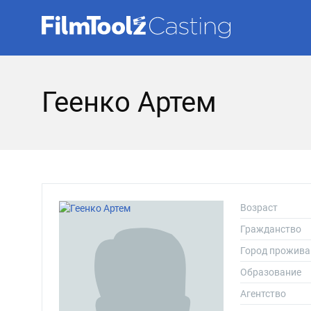
Геенко Артем
Возраст
Гражданство
Город прожива
Образование
Агентство