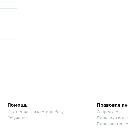
Помощь
Правовая и
Как попасть в кастинг-базу
О проекте
Обучение
Политика кон
Пользовательс