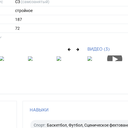
ус
СЗ
(самозанятый)
стройное
187
72
ы
48
43
ВИДЕО (3)
короткие
брюнет
каре-зеленый
НАВЫКИ
Спорт:
Баскетбол, Футбол, Сценическое фехтован