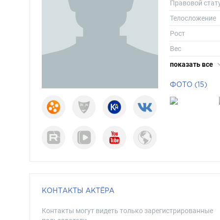
Правовой стат
Телосложение
Рост
Вес
Размер одежд
показать все
Размер обуви
ФОТО (15)
Длина волос
Цвет волос
Цвет глаз
КОНТАКТЫ АКТЁРА
Контакты могут видеть только зарегистрированные