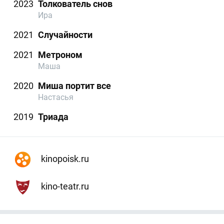
2023
Толкователь снов
Ира
2021
Случайности
2021
Метроном
Маша
2020
Миша портит все
Настасья
2019
Триада
kinopoisk.ru
kino-teatr.ru