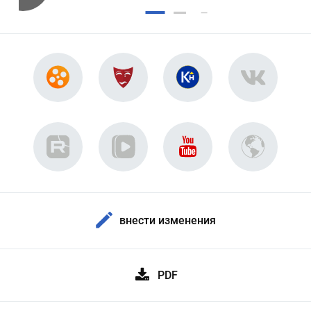
внести изменения
PDF