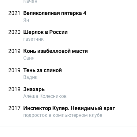
Качан
2021
Великолепная пятерка 4
Ян
2020
Шерлок в России
газетчик
2019
Конь изабелловой масти
Саня
2019
Тень за спиной
Вадик
2018
Знахарь
Алёша Колесников
2017
Инспектор Купер. Невидимый враг
подросток в компьютерном клубе