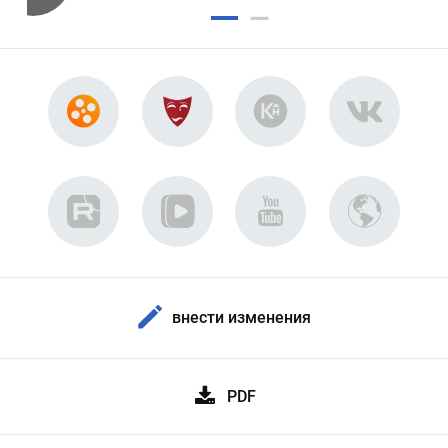
внести изменения
PDF