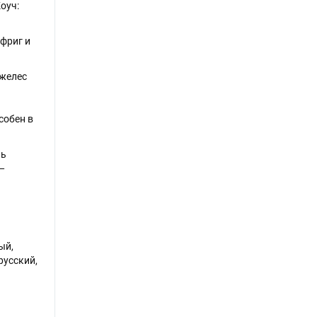
оуч:
ьфриг и
джелес
собен в
нь
—
ый,
русский,