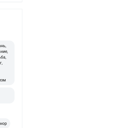
ань,
ние,
ьба,
г,
изм
енор