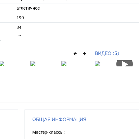
атлетичное
190
84
ы
48
45
ВИДЕО (3)
средние
брюнет
каре-зеленый
ОБЩАЯ ИНФОРМАЦИЯ
Мастер-классы: