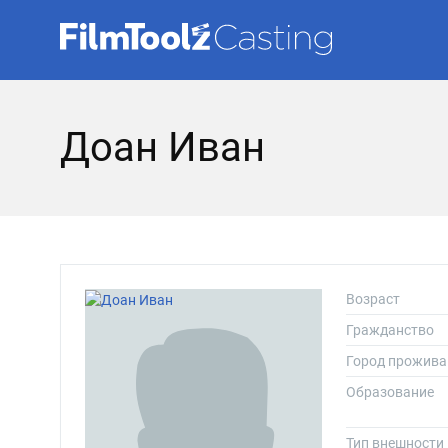
Доан Иван
Возраст
Гражданство
Город прожива
Образование
Тип внешности