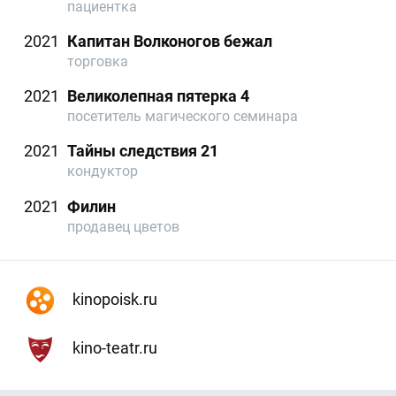
пациентка
2021
Капитан Волконогов бежал
торговка
2021
Великолепная пятерка 4
посетитель магического семинара
2021
Тайны следствия 21
кондуктор
2021
Филин
продавец цветов
kinopoisk.ru
kino-teatr.ru