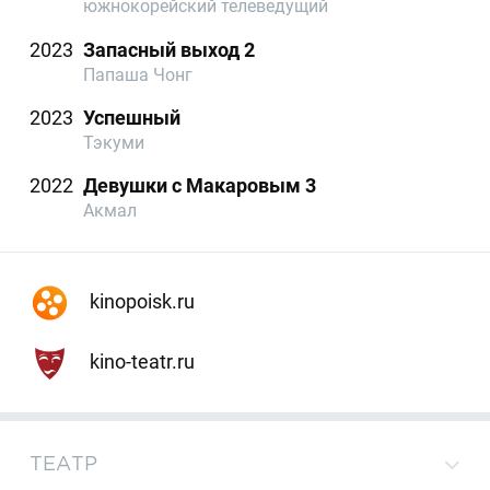
южнокорейский телеведущий
2023
Запасный выход 2
Папаша Чонг
2023
Успешный
Тэкуми
2022
Девушки с Макаровым 3
Акмал
kinopoisk.ru
kino-teatr.ru
ТЕАТР