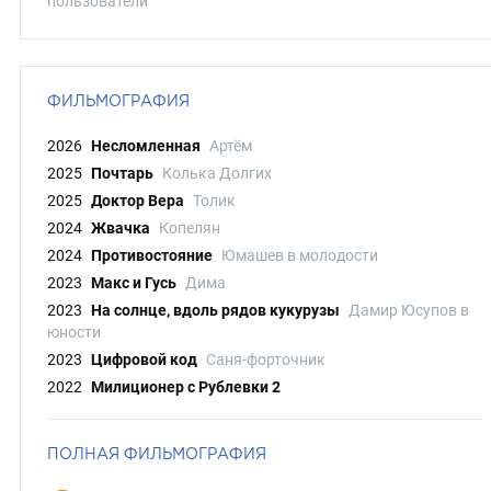
пользователи
ФИЛЬМОГРАФИЯ
2026
Несломленная
Артём
2025
Почтарь
Колька Долгих
2025
Доктор Вера
Толик
2024
Жвачка
Копелян
2024
Противостояние
Юмашев в молодости
2023
Макс и Гусь
Дима
2023
На солнце, вдоль рядов кукурузы
Дамир Юсупов в
юности
2023
Цифровой код
Саня-форточник
2022
Милиционер с Рублевки 2
ПОЛНАЯ ФИЛЬМОГРАФИЯ