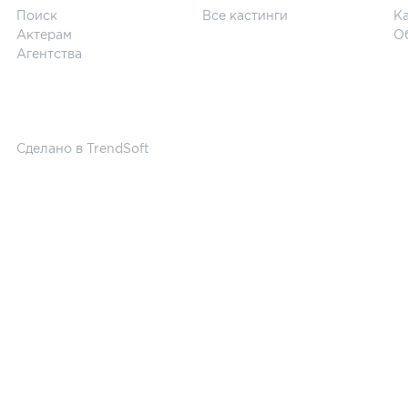
Поиск
Все кастинги
Ка
Актерам
О
Агентства
Сделано в
TrendSoft