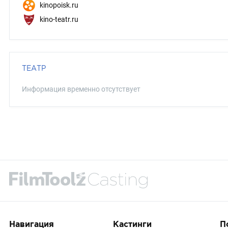
kinopoisk.ru
kino-teatr.ru
ТЕАТР
Информация временно отсутствует
Навигация
Кастинги
П