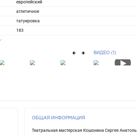
европейский
атлетичное
татуировка
183
100
ы
56
ВИДЕО (1)
43
короткие
брюнет
голубой
ОБЩАЯ ИНФОРМАЦИЯ
Театральная мастерская Кошонина Сергея Анатоль