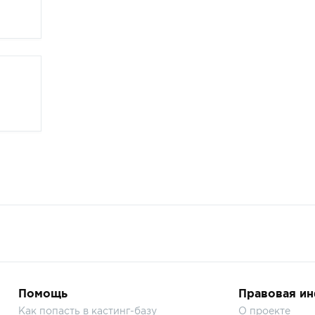
Помощь
Правовая и
Как попасть в кастинг-базу
О проекте