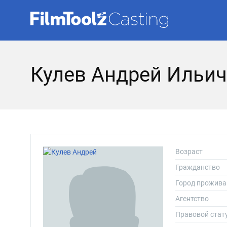
Кулев Андрей Ильич
Возраст
Гражданство
Город прожива
Агентство
Правовой стат