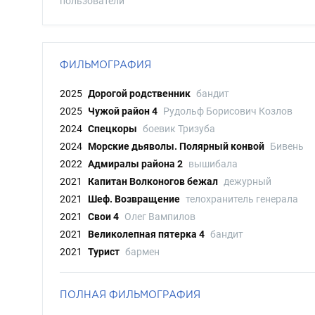
пользователи
ФИЛЬМОГРАФИЯ
2025
Дорогой родственник
бандит
2025
Чужой район 4
Рудольф Борисович Козлов
2024
Спецкоры
боевик Тризуба
2024
Морские дьяволы. Полярный конвой
Бивень
2022
Адмиралы района 2
вышибала
2021
Капитан Волконогов бежал
дежурный
2021
Шеф. Возвращение
телохранитель генерала
2021
Свои 4
Олег Вампилов
2021
Великолепная пятерка 4
бандит
2021
Турист
бармен
ПОЛНАЯ ФИЛЬМОГРАФИЯ