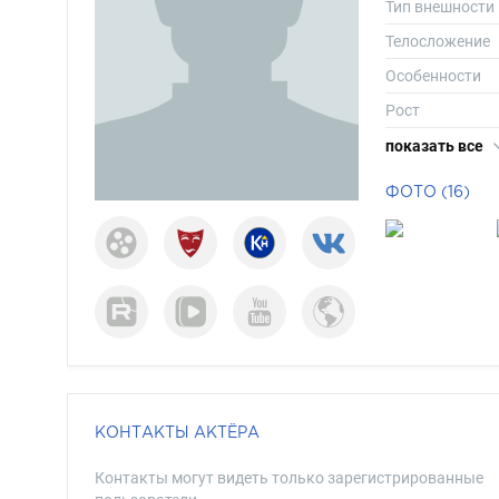
Тип внешности
Телосложение
Особенности
Рост
Вес
показать все
Размер одежд
ФОТО (16)
Размер обуви
Длина волос
Цвет волос
Цвет глаз
КОНТАКТЫ АКТЁРА
Контакты могут видеть только зарегистрированные