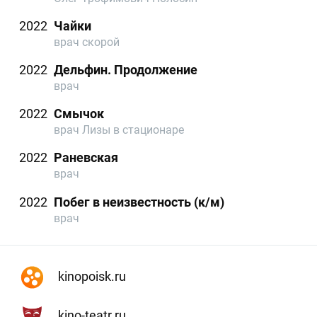
2022
Чайки
врач скорой
2022
Дельфин. Продолжение
врач
2022
Смычок
врач Лизы в стационаре
2022
Раневская
врач
2022
Побег в неизвестность (к/м)
врач
kinopoisk.ru
kino-teatr.ru