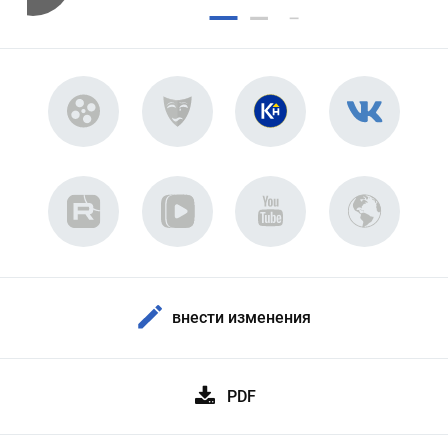
внести изменения
PDF