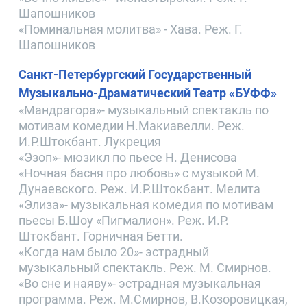
Шапошников
«Поминальная молитва» - Хава. Реж. Г.
Шапошников
Санкт-Петербургский Государственный
Музыкально-Драматический Театр «БУФФ»
«Мандрагора»- музыкальный спектакль по
мотивам комедии Н.Макиавелли. Реж.
И.Р.Штокбант. Лукреция
«Эзоп»- мюзикл по пьесе Н. Денисова
«Ночная басня про любовь» с музыкой М.
Дунаевского. Реж. И.Р.Штокбант. Мелита
«Элиза»- музыкальная комедия по мотивам
пьесы Б.Шоу «Пигмалион». Реж. И.Р.
Штокбант. Горничная Бетти.
«Когда нам было 20»- эстрадный
музыкальный спектакль. Реж. М. Смирнов.
«Во сне и наяву»- эстрадная музыкальная
программа. Реж. М.Смирнов, В.Козоровицкая,