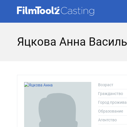
Яцкова Анна Васил
Возраст
Гражданство
Город прожива
Образование
Агентство