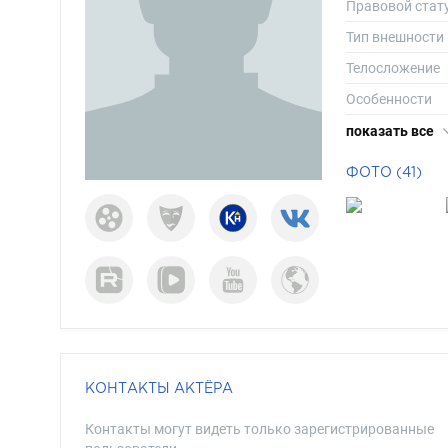
Правовой стат
Тип внешности
Телосложение
Особенности
Рост
показать все
Вес
ФОТО (41)
Размер одежд
Размер обуви
Длина волос
Цвет волос
Цвет глаз
КОНТАКТЫ АКТЁРА
Контакты могут видеть только зарегистрированные