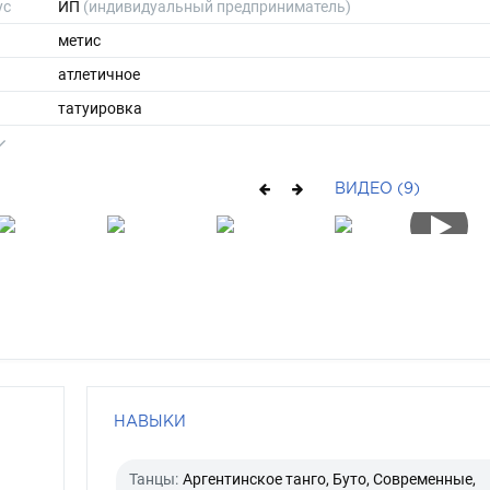
ус
ИП
(индивидуальный предприниматель)
метис
атлетичное
татуировка
176
64
ВИДЕО (9)
ы
44
40
длинные
шатен
карий
НАВЫКИ
Танцы:
Аргентинское танго, Буто, Современные,