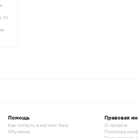
ь:
. Гл.
ин.
Помощь
Правовая и
Как попасть в кастинг-базу
О проекте
Обучение
Политика кон