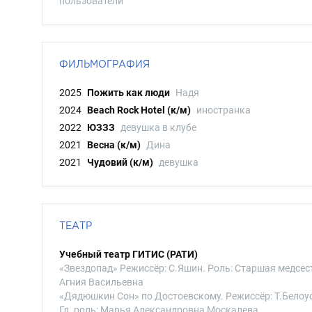
пользователи
ФИЛЬМОГРАФИЯ
2025
Пожить как люди
Надя
2024
Beach Rock Hotel (к/м)
иностранка
2022
ЮЗЗЗ
девушка в клубе
2021
Весна (к/м)
Дина
2021
Чудовий (к/м)
девушка
ТЕАТР
Учебный театр ГИТИС (РАТИ)
«Звездопад» Режиссёр: С.Яшин. Роль: Старшая медсес
Агния Васильевна
«Дядюшкин Сон» по Достоевскому. Режиссёр: Т.Белоу
Гл. роль: Марья Александровна Москалева