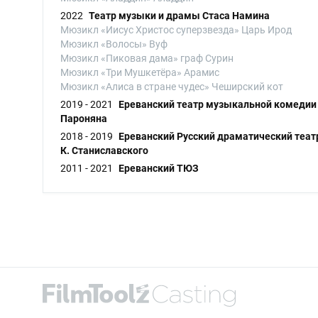
2022
Театр музыки и драмы Стаса Намина
Мюзикл «Иисус Христос суперзвезда» Царь Ирод
Мюзикл «Волосы» Вуф
Мюзикл «Пиковая дама» граф Сурин
Мюзикл «Три Мушкетёра» Арамис
Мюзикл «Алиса в стране чудес» Чеширский кот
2019 - 2021
Ереванский театр музыкальной комедии
Пароняна
2018 - 2019
Ереванский Русский драматический теат
К. Станиславского
2011 - 2021
Ереванский ТЮЗ