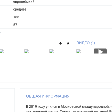
европейский
среднее
186
57
42
средние
ВИДЕО (1)
шатен
карий
ОБЩАЯ ИНФОРМАЦИЯ
В 2019 году учился в Московской международной л
театральной школе, Союза театральный деятелей Р