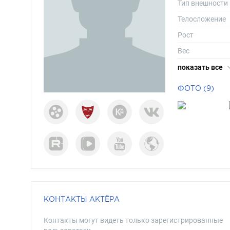
Тип внешности
Телосложение
Рост
Вес
Размер обуви
показать все
Длина волос
ФОТО (9)
Цвет волос
Цвет глаз
КОНТАКТЫ АКТЁРА
Контакты могут видеть только зарегистрированные