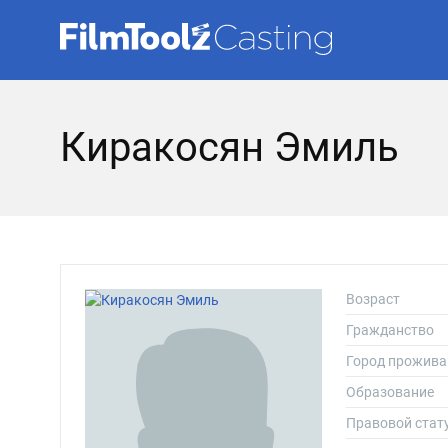
Киракосян Эмиль
Возраст
Гражданство
Город прожива
Образование
Правовой стат