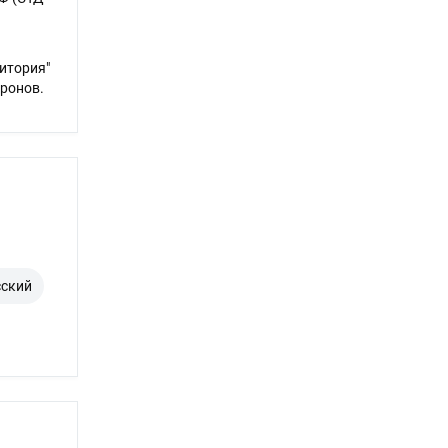
итория"
ронов.
сский