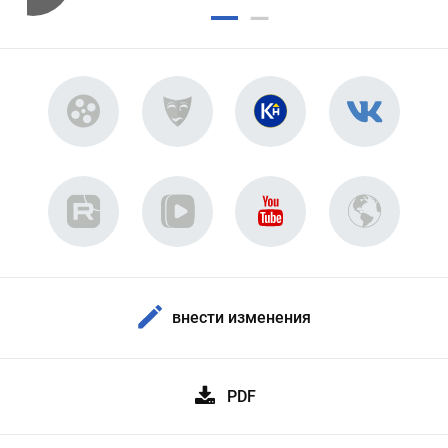
внести изменения
PDF