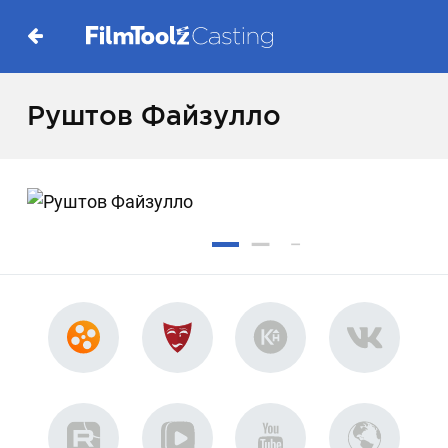
Руштов Файзулло