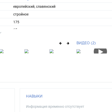
европейский, славянский
стройное
175
65
средние
ВИДЕО (2)
русый
серый
НАВЫКИ
Информация временно отсутствует