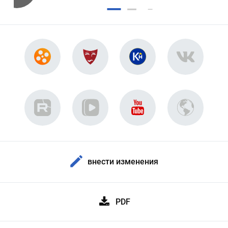
внести изменения
PDF