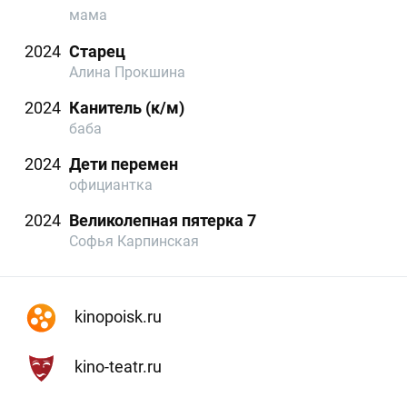
мама
2024
Старец
Алина Прокшина
2024
Канитель (к/м)
баба
2024
Дети перемен
официантка
2024
Великолепная пятерка 7
Софья Карпинская
kinopoisk.ru
kino-teatr.ru