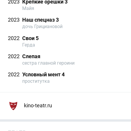
2023
Крепкие орешки 3
Майя
2023
Наш спецназ 3
дочь Грициановой
2022
Свои 5
Герда
2022
Слепая
сестра главной героини
2022
Условный мент 4
проститутка
kino-teatr.ru