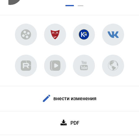
внести изменения
PDF