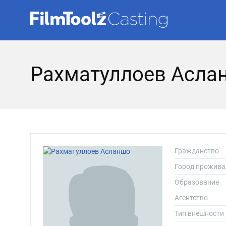
Рахматуллоев Асла
Гражданство
Город прожива
Образование
Агентство
Тип внешности