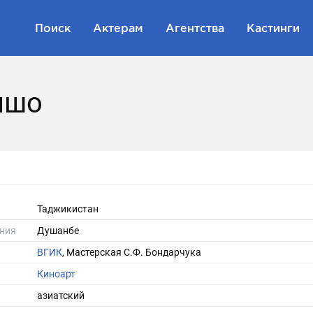
Поиск
Актерам
Агентства
Кастинги
ншо
Таджикистан
ния
Душанбе
ВГИК
, Мастерская С.Ф. Бондарчука
Киноарт
азиатский