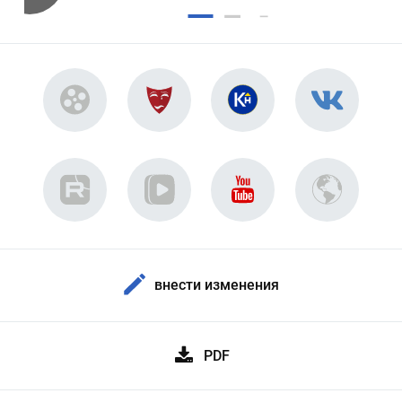
внести изменения
PDF