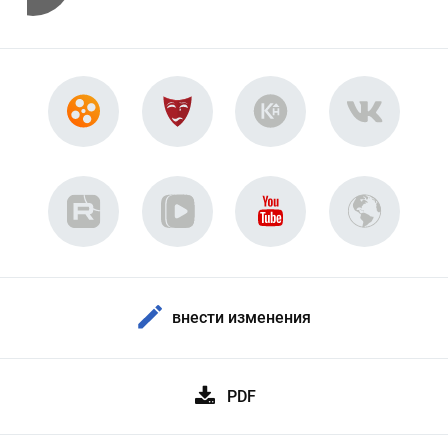
внести изменения
PDF