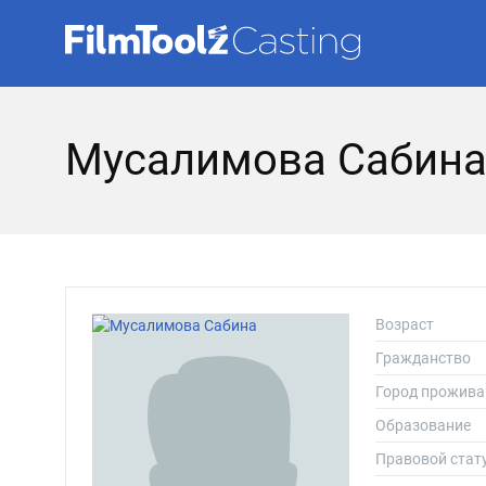
Мусалимова Сабина
Возраст
Гражданство
Город прожива
Образование
Правовой стат