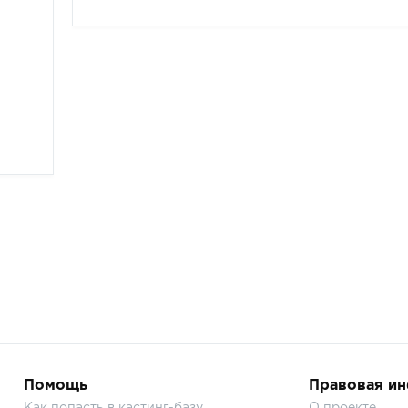
Помощь
Правовая и
Как попасть в кастинг-базу
О проекте