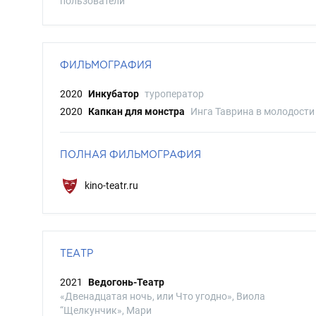
пользователи
ФИЛЬМОГРАФИЯ
2020
Инкубатор
туроператор
2020
Капкан для монстра
Инга Таврина в молодости
ПОЛНАЯ ФИЛЬМОГРАФИЯ
kino-teatr.ru
ТЕАТР
2021
Ведогонь-Театр
«Двенадцатая ночь, или Что угодно», Виола
“Щелкунчик», Мари