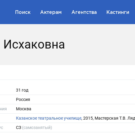
Поиск
Актерам
Агентства
Кастинги
 Исхаковна
31 год
Россия
ния
Москва
Казанское театральное училище
, 2015, Мастерская Т.В. Ля
ус
СЗ
(самозанятый)