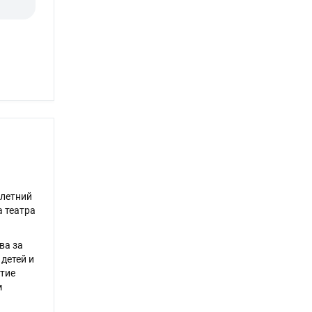
олетний
а театра
ва за
детей и
ятие
м