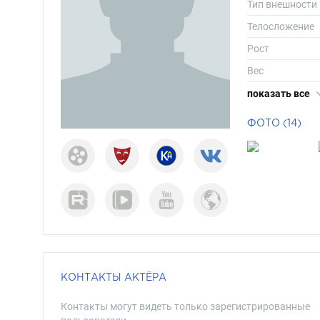
Тип внешности
Телосложение
Рост
Вес
Размер одежд
показать все
Размер обуви
ФОТО (14)
Длина волос
Цвет волос
Цвет глаз
КОНТАКТЫ АКТЁРА
Контакты могут видеть только зарегистрированные