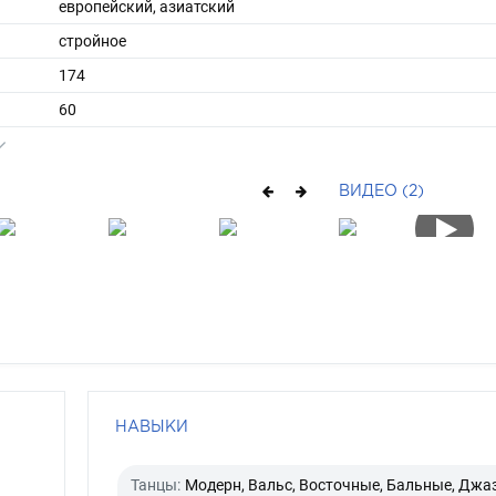
европейский, азиатский
стройное
174
60
ы
44
38
ВИДЕО (2)
длинные
брюнет
карий
НАВЫКИ
Танцы:
Модерн, Вальс, Восточные, Бальные, Джаз