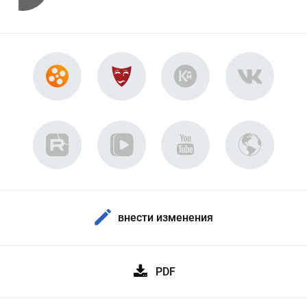
внести изменения
PDF