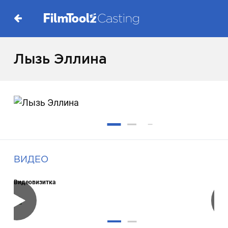
Лызь Эллина
ВИДЕО
Видеовизитка