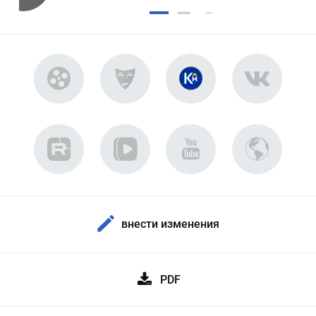
внести изменения
PDF